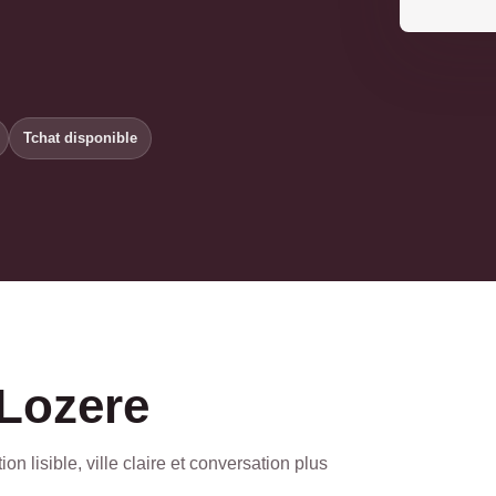
Tchat disponible
 Lozere
on lisible, ville claire et conversation plus