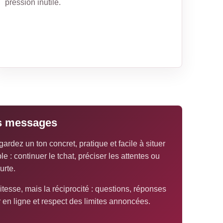
pression inutile.
rs messages
ardez un ton concret, pratique et facile à situer
 : continuer le tchat, préciser les attentes ou
urte.
itesse, mais la réciprocité : questions, réponses
r en ligne et respect des limites annoncées.