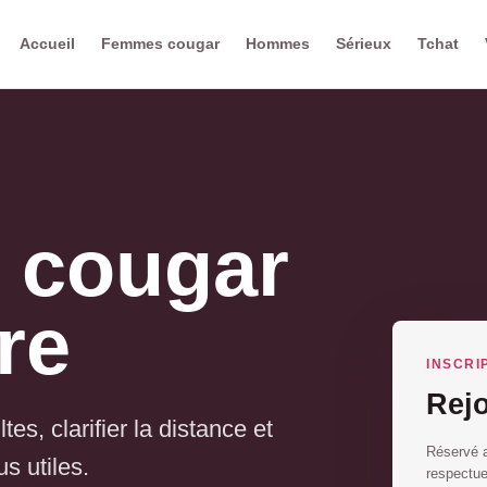
Accueil
Femmes cougar
Hommes
Sérieux
Tchat
 cougar
re
INSCRI
Rej
es, clarifier la distance et
Réservé a
s utiles.
respectu