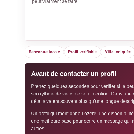
peut vraiment se faire.
Rencontre locale
Profil vérifiable
Ville indiquée
Avant de contacter un profil
Prenez quelques secondes pour vérifier si la per
son rythme de vie et de son intention. Dans une 
détails valent souvent plus qu’une longue descri
Un profil qui mentionne Lozere, une disponibilit
une meilleure base pour écrire un message qui 
autres.