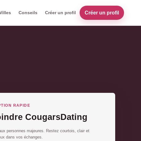
Créer un profil
Villes
Conseils
Créer un profil
PTION RAPIDE
oindre CougarsDating
ux personnes majeures. Restez courtois, clair et
eux dans vos échanges.