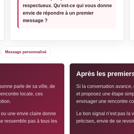
respectueux. Qu’est-ce qui vous donne
envie de répondre à un premier
message ?
Message personnalisé
Après les premie
sonne parle de sa ville, de
Si la conversation avance, g
rencontre locale, ces
et proposez une étape simple
ption.
envisager une rencontre co
é ou une envie claire donne
Le bon signal n’est pas la v
ne ressemble pas à tous les
précises, envie de se revoi