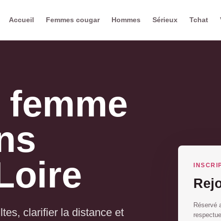
Accueil
Femmes cougar
Hommes
Sérieux
Tchat
e femme
ns
Loire
INSCRI
Rej
Réservé a
es, clarifier la distance et
respectu