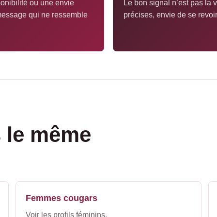
onibilité ou une envie
Le bon signal n’est pas la v
 message qui ne ressemble
précises, envie de se revoi
s le même
Femmes cougars
Voir les profils féminins.