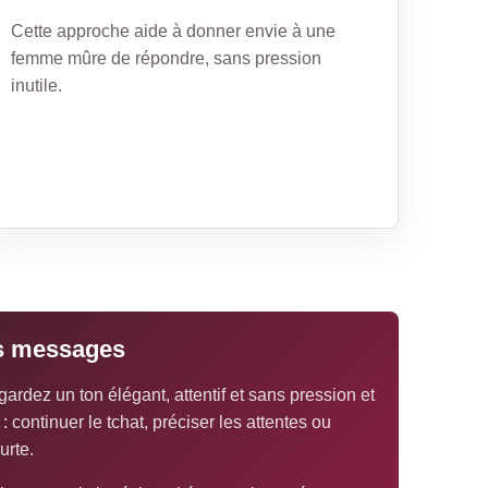
Cette approche aide à donner envie à une
femme mûre de répondre, sans pression
inutile.
rs messages
ardez un ton élégant, attentif et sans pression et
 continuer le tchat, préciser les attentes ou
urte.