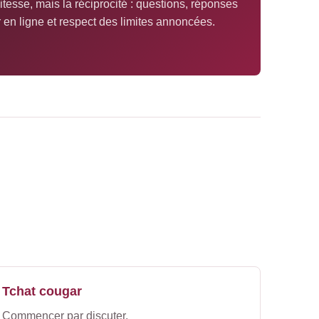
itesse, mais la réciprocité : questions, réponses
r en ligne et respect des limites annoncées.
Tchat cougar
Commencer par discuter.