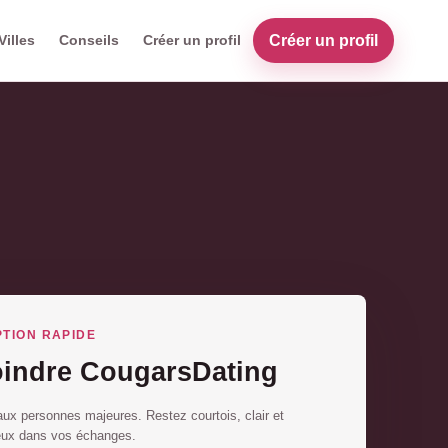
Créer un profil
Villes
Conseils
Créer un profil
PTION RAPIDE
oindre CougarsDating
ux personnes majeures. Restez courtois, clair et
eux dans vos échanges.