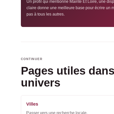
Un profil qui mentionne Mainte Et Loire, une disp
claire donne une meilleure base pour écrire un
pas à tous les autres.
CONTINUER
Pages utiles dan
univers
Villes
Passer vers une recherche locale.