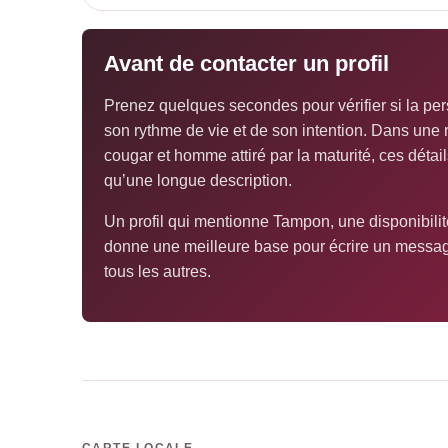
Avant de contacter un profil
Prenez quelques secondes pour vérifier si la per
son rythme de vie et de son intention. Dans une
cougar et homme attiré par la maturité, ces détai
qu’une longue description.
Un profil qui mentionne Tampon, une disponibilit
donne une meilleure base pour écrire un messa
tous les autres.
CARTE LOCALE