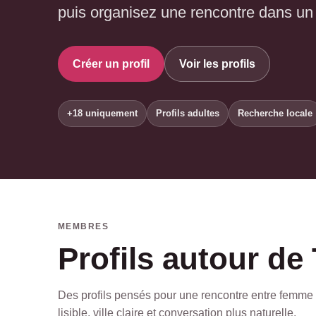
puis organisez une rencontre dans un
Créer un profil
Voir les profils
+18 uniquement
Profils adultes
Recherche locale
MEMBRES
Profils autour d
Des profils pensés pour une rencontre entre femme c
lisible, ville claire et conversation plus naturelle.