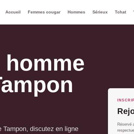
Accueil
Femmes cougar
Hommes
Sérieux
Tchat
e homme
 Tampon
INSCRI
Rej
Réservé a
e Tampon, discutez en ligne
respectu