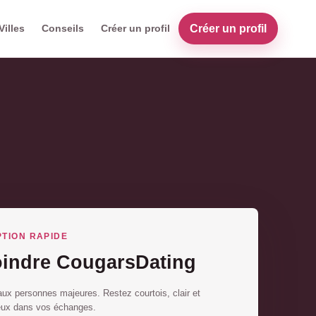
Créer un profil
Villes
Conseils
Créer un profil
PTION RAPIDE
oindre CougarsDating
ux personnes majeures. Restez courtois, clair et
eux dans vos échanges.